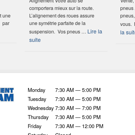
Alignement Votre auto se
Vente, 
comportera mieux sur la route.
pneus 
t une
L’alignement des roues assure
pneus,
e par
une symétrie parfaite de la
vous. 
Lire la
suspension. Vos pneus …
la sui
suite
Monday
7:30 AM — 5:00 PM
Tuesday
7:30 AM — 5:00 PM
Wednesday
7:30 AM — 7:00 PM
Thursday
7:30 AM — 5:00 PM
Friday
7:30 AM — 12:00 PM
Saturday
Closed