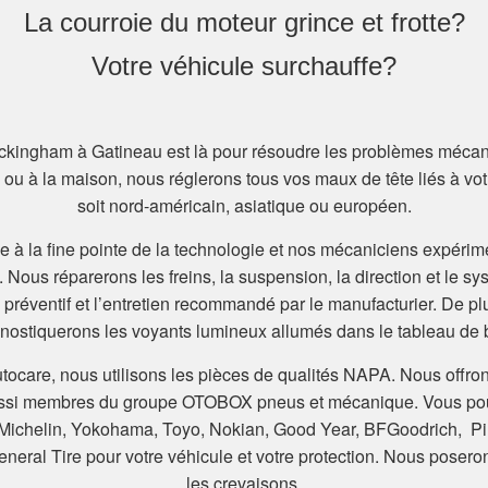
La courroie du moteur grince et frotte?
Votre véhicule surchauffe?
ckingham à Gatineau est là pour résoudre les problèmes mécani
e ou à la maison, nous réglerons tous vos maux de tête liés à vot
soit nord-américain, asiatique ou européen.
e à la fine pointe de la technologie et nos mécaniciens expéri
tre. Nous réparerons les freins, la suspension, la direction et l
n préventif et l’entretien recommandé par le manufacturier. De p
nostiquerons les voyants lumineux allumés dans le tableau de 
are, nous utilisons les pièces de qualités NAPA. Nous offron
si membres du groupe OTOBOX pneus et mécanique. Vous pourr
Michelin, Yokohama, Toyo, Nokian, Good Year, BFGoodrich, Pirel
eneral Tire pour votre véhicule et votre protection. Nous posero
les crevaisons.