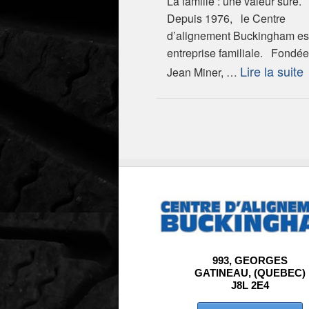
La famille : une valeur sûre.
Depuis 1976, le Centre
d’alignement Buckingham es
entreprise familiale. Fondé
Lire la suite
Jean Miner, …
993, GEORGES
GATINEAU, (QUEBEC)
J8L 2E4